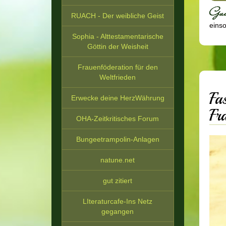
RUACH - Der weibliche Geist
einsor
Sophia - Alttestamentarische
Göttin der Weisheit
Frauenföderation für den
Weltfrieden
Fa
Erwecke deine HerzWährung
Fr
OHA-Zeitkritisches Forum
Bungeetrampolin-Anlagen
natune.net
gut zitiert
LIteraturcafe-Ins Netz
gegangen