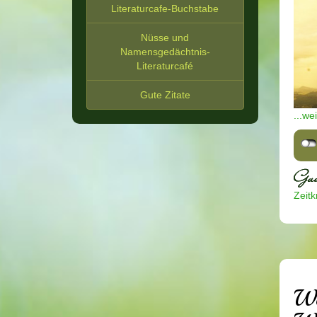
Literaturcafe-Buchstabe
Nüsse und
Namensgedächtnis-
Literaturcafé
Gute Zitate
...we
Zeitkr
We