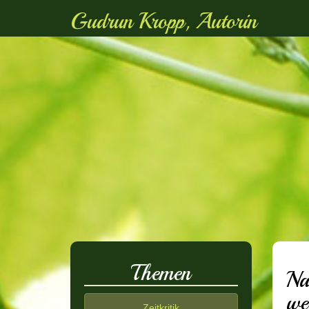
Gudrun Kropp, Autorin
Themen
Na
we
Zeitkritik