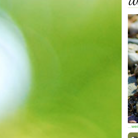
We
...we