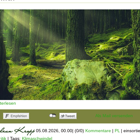
iterlesen
Als Mail versenden
05.08.2026, 00.00
|
(0/0)
Kommentare
|
PL
|
einsortie
itik
|
Tags:
Klimaschwindel