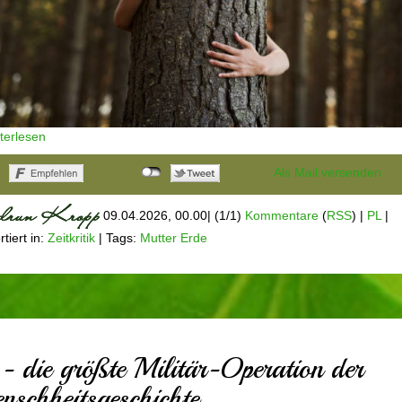
iterlesen
Als Mail versenden
09.04.2026, 00.00
|
(1/1)
Kommentare
(
RSS
) |
PL
|
tiert in:
Zeitkritik
|
Tags:
Mutter Erde
- die größte Militär-Operation der
nschheitsgeschichte