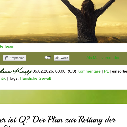
iterlesen
Als Mail versenden
05.02.2026, 00.00
|
(0/0)
Kommentare
|
PL
|
einsortie
itik
|
Tags:
Häusliche Gewalt
r ist Q? Der Plan zur Rettung der