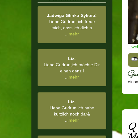
Jadwiga Glinka-Sykora:
Liebe Gudrun, ich freue
mich, dass ich dich a
...
mehr
...we
Liz:
Liebe Gudrun,ich möchte Dir
einen ganz l
...
mehr
einsor
Liz:
Liebe Gudrun,ich habe
kürzlich noch dar&
...
mehr
Q 
Me