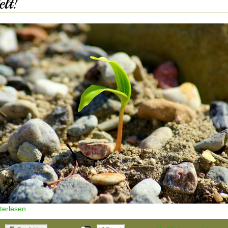
lt!
iterlesen