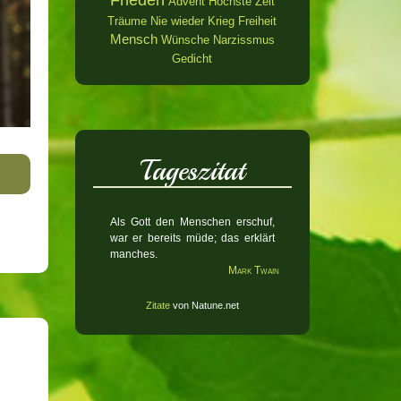
Frieden
Advent
Höchste Zeit
Träume
Nie wieder Krieg
Freiheit
Mensch
Wünsche
Narzissmus
Gedicht
Tageszitat
Als Gott den Menschen erschuf,
war er bereits müde; das erklärt
manches.
Mark Twain
Zitate
von Natune.net