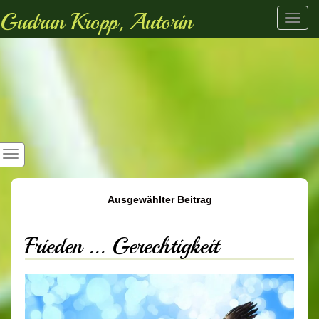
Gudrun Kropp, Autorin
Toggl
navig
Ausgewählter Beitrag
Frieden ... Gerechtigkeit