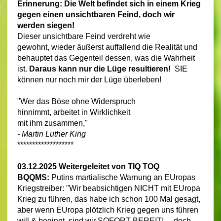
Erinnerung: Die Welt befindet sich in einem Krieg
gegen einen unsichtbaren Feind, doch wir
werden siegen!
Dieser unsichtbare Feind verdreht wie
gewohnt, wieder äußerst auffallend die Realität und
behauptet das Gegenteil dessen, was die Wahrheit
ist.
Daraus kann nur die Lüge resultieren!
SIE
können nur noch mir der Lüge überleben!
"Wer das Böse ohne Widerspruch
hinnimmt, arbeitet in Wirklichkeit
mit ihm zusammen,"
- Martin Luther King
*******************
03.12.2025 Weitergeleitet von TIQ TOQ
BQQMS:
Putins martialische Warnung an EUropas
Kriegstreiber: "Wir beabsichtigen NICHT mit EUropa
Krieg zu führen, das habe ich schon 100 Mal gesagt,
aber wenn EUropa plötzlich Krieg gegen uns führen
will & beginnt, sind wir SOFORT BEREIT! ... doch