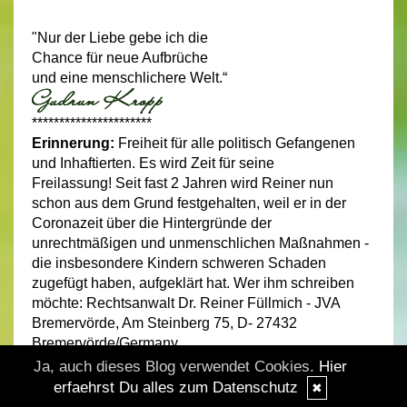
"Nur der Liebe gebe ich die
Chance für neue Aufbrüche
und eine menschlichere Welt.“
**********************
Erinnerung:
Freiheit für alle politisch Gefangenen
und Inhaftierten. Es wird Zeit für seine
Freilassung! Seit fast 2 Jahren wird Reiner nun
schon aus dem Grund festgehalten, weil er in der
Coronazeit über die Hintergründe der
unrechtmäßigen und unmenschlichen Maßnahmen -
die insbesondere Kindern schweren Schaden
zugefügt haben, aufgeklärt hat. Wer ihm schreiben
möchte: Rechtsanwalt Dr. Reiner Füllmich - JVA
Bremervörde, Am Steinberg 75, D- 27432
Bremervörde/Germany
Ja, auch dieses Blog verwendet Cookies.
Hier
******************
erfaehrst Du alles zum Datenschutz
✖
Es ist vielleicht in unseren Augen