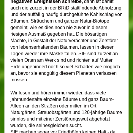
negativen
Ereignissen schreibe,
dann ist damit
auch die zurzeit in der BRiD stattfindende Abholzung
und der auffällig häufig durchgeführte Kahlschlag von
Bäumen, Sträuchern und ganzer Natur-Biotope
gemeint, wie es dies noch nie zuvor in diesem
riesigen Ausmaß gegeben hat. Die bösartigen
Mächte, in Gestalt der Naturverächter und Zerstörer
von lebenserhaltenden Bäumen, lassen in diesen
Tagen wieder ihre Maske fallen. SIE sind zurzeit an
vielen Orten am Werk sind und richten auf Mutter
Erde ungehindert noch so viel Schaden wie möglich
an, bevor sie endgültig diesem Planeten verlassen
müssen.
Wir lesen und hören immer wieder, dass viele
jahrhundertalte einzelne Bäume und ganz Baum-
Alleen an den Straßen oder mitten im Ort
Naturgärten, Streuobstgärten und 120-jährige Bäume
sinnlos und mit einer Zerstörungswut abgeholzt
wurden, die seinesgleichen sucht.
SIE machen sogar vor Friedhöfen keinen Halt - da