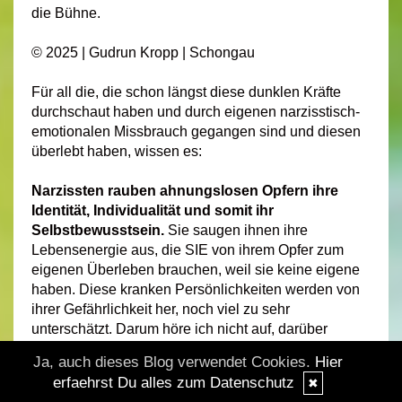
die Bühne.
© 2025 | Gudrun Kropp | Schongau
Für all die, die schon längst diese dunklen Kräfte
durchschaut haben und durch eigenen narzisstisch-
emotionalen Missbrauch gegangen sind und diesen
überlebt haben, wissen es:
Narzissten rauben ahnungslosen Opfern ihre
Identität, Individualität und somit ihr
Selbstbewusstsein.
Sie saugen ihnen ihre
Lebensenergie aus, die SIE von ihrem Opfer zum
eigenen Überleben brauchen, weil sie keine eigene
haben. Diese kranken Persönlichkeiten werden von
ihrer Gefährlichkeit her, noch viel zu sehr
unterschätzt. Darum höre ich nicht auf, darüber
aufzuklären.
Ja, auch dieses Blog verwendet Cookies.
Hier
erfaehrst Du alles zum Datenschutz
✖
Ich erkenne inzwischen heimtückische Menschen