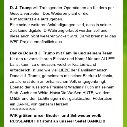
D. J. Trump
will Transgender-Operationen an Kindern per
Gesetz verbieten. Des Weiteren plant er die
Klimaschutzziele aufzugeben.
Eine seiner weiteren Ankündigungen sind, dass in seiner
Zeit keine digitale ID-Währung erlaubt werden soll und
diese auch nicht weiterentwickelt wird. Damit bremst er das
WEF-Projekt empfindlich aus.
Danke Donald J. Trump mit Familie und seinem Team
f
ür den unvorstellbaren Einsatz und Kampf für uns ALLE!!!!
Es ist kaum zu ermessen, welcher Kraftaufwand
erforderlich ist und wie viel LIEBE der Familienmensch
Donald J. Trump, gemeinsam mit seiner Ehefrau Melania,
zu allererst dem amerikanischen Volk entgegenbringt.
Ebenso der russische Präsident Wladimir Putin mit seinem
Stab. Auch den White-Hats=Die Weißen HÜTE, wie dem
Militär und den Lichtkriegern der galaktischen Föderation
ein DANKE von ganzem Herzen!
******************
WIR grüßen unser Bruder- und Schwesternvolk
RUSSLAND! IHR steht an unserer Seite! DANKE!!!