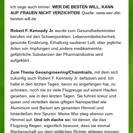
Ich sage auch immer:
WER DIE BESTEN WILL, KANN
AUF FRAUEN NICHT VERZICHTEN!
Quelle: www.wer-die-
besten-will.de
Robert F. Kennedy Jr.
wurde zum Gesundheitsminister
berufen mit den Schwerpunkten: Lebensmittelsicherheit,
gesunde Ernährung, Erhaltung sauberer Luft, über jegliche
Arten von Impfungen und andere medikamentös-
gefährliche Substanzen der Pharmaindustrie wird
aufgeklärt.
Zum Thema
Geoengi
neering/Chaimtrails,
mit dem sich
zukünfig auch Robert F. Kennedy Jr. befassen wird: Ich
habe in den letzten Tagen, bevor es angefangen hat, zu
schneien, noch nie so viele Flugzeuge auf einem Haufen
gesehen, wie in den letzten Tagen. Sie fuhren kreuz und
queer und verteilten diese giftigen Nanopartikel wie
Aluminium und Barium am gesamten Himmel und
hinterließen ihre Spuren. Meine Wut stieg ebenso zum
Himmel auf.
Und ich dache so:
Ist denen, die das
Flugzeug fliegen, eigentlich bewusst, dass sie einmal
Rechenschaft vor dem göttlichen Richter ablegen müssen,