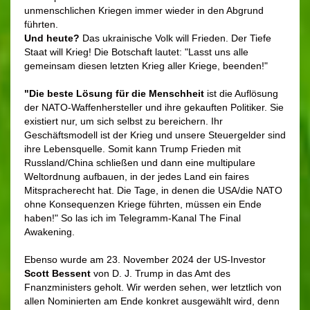
unmenschlichen Kriegen immer wieder in den Abgrund
führten.
Und heute?
Das ukrainische Volk will Frieden. Der Tiefe
Staat will Krieg! Die Botschaft lautet: "Lasst uns alle
gemeinsam diesen letzten Krieg aller Kriege, beenden!"
"Die beste Lösung für die Menschheit
ist die Auflösung
der NATO-Waffenhersteller und ihre gekauften Politiker. Sie
existiert nur, um sich selbst zu bereichern. Ihr
Geschäftsmodell ist der Krieg und unsere Steuergelder sind
ihre Lebensquelle. Somit kann Trump Frieden mit
Russland/China schließen und dann eine multipulare
Weltordnung aufbauen, in der jedes Land ein faires
Mitspracherecht hat. Die Tage, in denen die USA/die NATO
ohne Konsequenzen Kriege führten, müssen ein Ende
haben!"
So las ich im Telegramm-Kanal The Final
Awakening.
Ebenso wurde am 23. November 2024 der US-Investor
Scott Bessent
von D. J. Trump in das Amt des
Fnanzministers geholt. Wir werden sehen, wer letztlich von
allen Nominierten am Ende konkret ausgewählt wird, denn