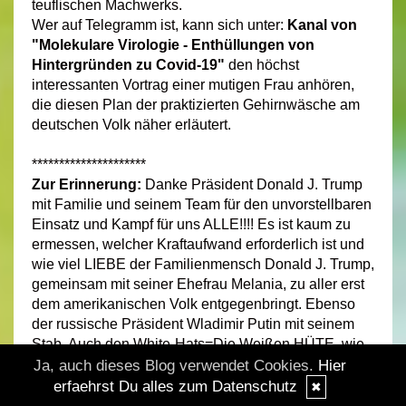
teuflischen Machwerks.
Wer auf Telegramm ist, kann sich unter:
Kanal von
"Molekulare Virologie - Enthüllungen von
Hintergründen zu Covid-19"
den höchst
interessanten Vortrag einer mutigen Frau anhören,
die diesen Plan der praktizierten Gehirnwäsche am
deutschen Volk näher erläutert.
*********************
Zur Erinnerung:
Danke Präsident Donald J. Trump
mit Familie und seinem Team für den unvorstellbaren
Einsatz und Kampf für uns ALLE!!!! Es ist kaum zu
ermessen, welcher Kraftaufwand erforderlich ist und
wie viel LIEBE der Familienmensch Donald J. Trump,
gemeinsam mit seiner Ehefrau Melania, zu aller erst
dem amerikanischen Volk entgegenbringt. Ebenso
der russische Präsident Wladimir Putin mit seinem
Stab. Auch den White-Hats=Die Weißen HÜTE, wie
dem weltweiten großartigen Militär und den
Ja, auch dieses Blog verwendet Cookies.
Hier
Lichtkriegern der galaktischen Föderation ein
erfaehrst Du alles zum Datenschutz
✖
DANKE von ganzem Herzen!