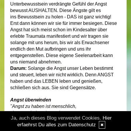
Unterbewusstsein verdrängte Gefühl der Angst
bewusst AUSHALTEN. Diese Ängste gilt es
ins Bewusstsein zu holen - DAS ist ganz wichtig!
Erst dann können wir sie für immer besiegen. Diese
Angst hat sich meist schon im Kindesalter über
erlebte Traumata manifestiert und wir tragen sie
solange mit uns herum, bis wir als Erwachsener
endlich den Mut aufbringen und uns ihr
entgegenstellen. Diese eigene Seelenarbeit kann
uns niemand abnehmen.
Darum:
Solange die Angst unser Leben bestimmt
und steuert, leben wir nicht wirklich. Denn ANGST
haben und das LEBEN leben und genießen,
schließen sich aus. Sie sind Gegensätze.
Angst überwinden
"Angst zu haben ist menschlich,
sie auszuhalten, ist stark,
Ja, auch dieses Blog verwendet Cookies.
Hier
sie zu überwinden, ist göttlich."
erfaehrst Du alles zum Datenschutz
✖