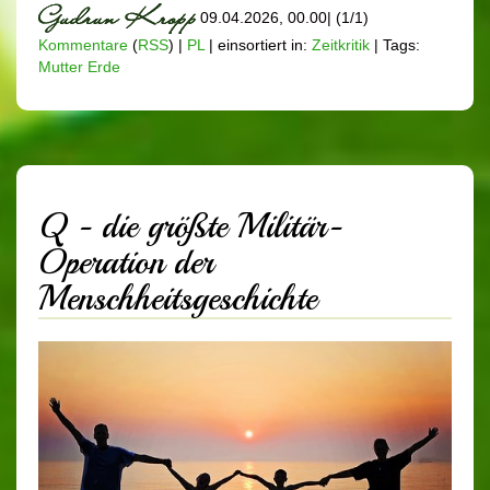
09.04.2026, 00.00
|
(1/1)
Kommentare
(
RSS
) |
PL
|
einsortiert in:
Zeitkritik
|
Tags:
Mutter Erde
Q - die größte Militär-
Operation der
Menschheitsgeschichte