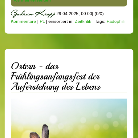
Als Mail versenden
29.04.2025, 00.00
|
(0/0)
Kommentare
|
PL
|
einsortiert in:
Zeitkritik
|
Tags:
Pädophili
Ostern - das
Frühlingsanfangsfest der
Auferstehung des Lebens