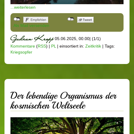
...weiterlesen
Als Mail versenden
05.06.2025, 00.00
|
(1/1)
Kommentare
(
RSS
) |
PL
|
einsortiert in:
Zeitkritik
|
Tags:
Kriegsopfer
Der lebendige Organismus der
kosmischen Weltseele