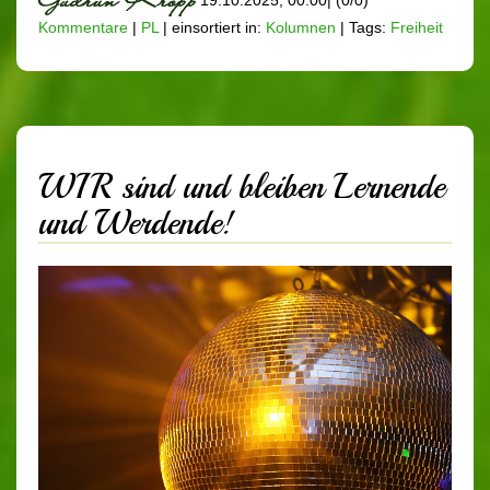
Kommentare
|
PL
|
einsortiert in:
Kolumnen
|
Tags:
Freiheit
WIR sind und bleiben Lernende
und Werdende!