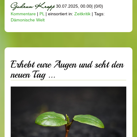
30.07.2025, 00.00
|
(0/0)
Kommentare
|
PL
|
einsortiert in:
Zeitkritik
|
Tags:
Dämonische Welt
Erhebt eure Augen und seht den
neuen Tag ...