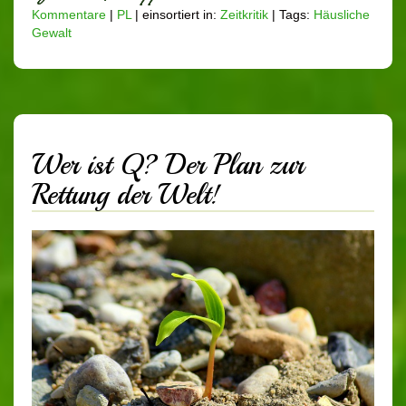
Kommentare
|
PL
|
einsortiert in:
Zeitkritik
|
Tags:
Häusliche
Gewalt
Wer ist Q? Der Plan zur
Rettung der Welt!