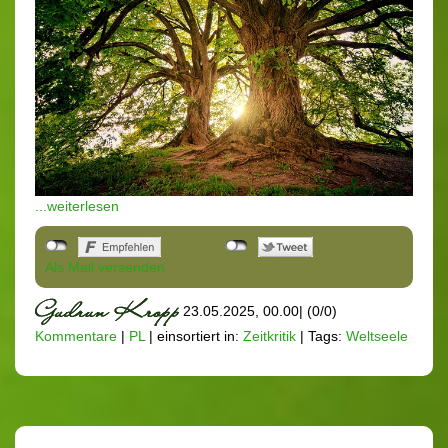
...weiterlesen
Als Mail versenden
23.05.2025, 00.00
|
(0/0)
Kommentare
|
PL
|
einsortiert in:
Zeitkritik
|
Tags:
Weltseele