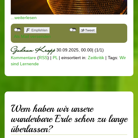
...weiterlesen
Als Mail versenden
30.09.2025, 00.00
|
(1/1)
Kommentare
(
RSS
) |
PL
|
einsortiert in:
Zeitkritik
|
Tags:
Wir
sind Lernende
Wem haben wir unsere
wunderbare Erde schon zu lange
überlassen?