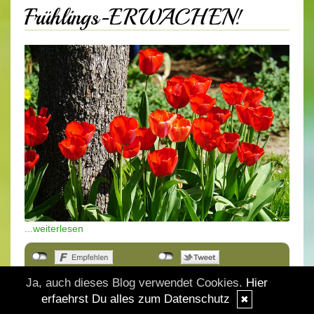
Frühlings-ERWACHEN!
...weiterlesen
Als Mail versenden
Ja, auch dieses Blog verwendet Cookies.
Hier
erfaehrst Du alles zum Datenschutz
✖
25.03.2025, 00.00
|
(0/0)