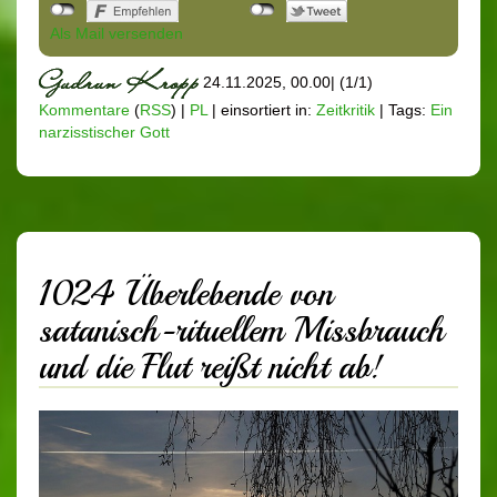
Als Mail versenden
24.11.2025, 00.00
|
(1/1)
Kommentare
(
RSS
) |
PL
|
einsortiert in:
Zeitkritik
|
Tags:
Ein
narzisstischer Gott
1024 Überlebende von
satanisch-rituellem Missbrauch
und die Flut reißt nicht ab!