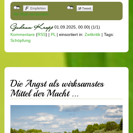
Als Mail versenden
01.09.2025, 00.00
|
(1/1)
Kommentare
(
RSS
) |
PL
|
einsortiert in:
Zeitkritik
|
Tags:
Schöpfung
Die Angst als wirksamstes
Mittel der Macht ...