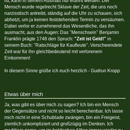
ist, kann in seinem Ausmaß nur erahnt werden. Der
Mensch wurde regelrecht Sklave der Zeit, die uns noch
narzisstisch antreibt, ständig auf die Uhr zu schauen, sich
abhetzt, um ja keinen feststehenden Termin zu versäumen.
Dabei verlor er zumehmend das Wesentliche, das ihn
ausmacht, aus den Augen: Das "Menschsein" Benjamin
Franklin prägte 1748 den Spruch:
"Zeit ist Geld!"
in
seinem Buch: "Ratschläge für Kaufleute". Verschwendete
Zeit war für ihn gleichbedeutend mit verlorenem
Einkommen!
In diesem Sinne grüße ich euch herzlich - Gudrun Kropp
Etwas über mich
Ja, was gibt es über mich zu sagen? Ich bin ein Mensch
der Gegensätze und nicht so leicht berechenbar. Ich lasse
mich nicht in eine Schublade zwängen, bin ein Freigeist,
ziemlich unkompliziert und großzügig im Denken. Ich