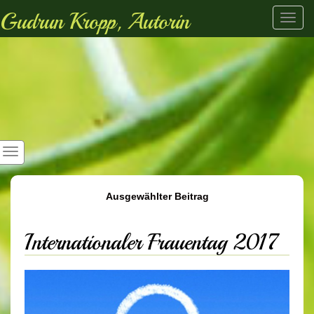
Gudrun Kropp, Autorin
Toggl
navig
Ausgewählter Beitrag
Internationaler Frauentag 2017