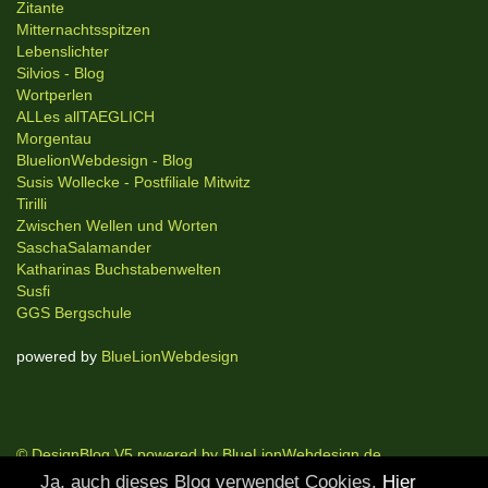
Zitante
Mitternachtsspitzen
Lebenslichter
Silvios - Blog
Wortperlen
ALLes allTAEGLICH
Morgentau
BluelionWebdesign - Blog
Susis Wollecke - Postfiliale Mitwitz
Tirilli
Zwischen Wellen und Worten
SaschaSalamander
Katharinas Buchstabenwelten
Susfi
GGS Bergschule
powered by
BlueLionWebdesign
© DesignBlog V5 powered by BlueLionWebdesign.de
Ja, auch dieses Blog verwendet Cookies.
Hier