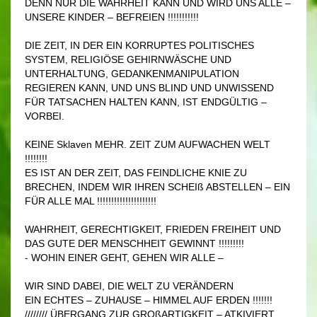
DENN NUR DIE WAHRHEIT KANN UND WIRD UNS ALLE –
UNSERE KINDER – BEFREIEN !!!!!!!!!!!
DIE ZEIT, IN DER EIN KORRUPTES POLITISCHES
SYSTEM, RELIGIÖSE GEHIRNWÄSCHE UND
UNTERHALTUNG, GEDANKENMANIPULATION
REGIEREN KANN, UND UNS BLIND UND UNWISSEND
FÜR TATSACHEN HALTEN KANN, IST ENDGÜLTIG –
VORBEI.
KEINE Sklaven MEHR. ZEIT ZUM AUFWACHEN WELT
!!!!!!!!
ES IST AN DER ZEIT, DAS FEINDLICHE KNIE ZU
BRECHEN, INDEM WIR IHREN SCHEIß ABSTELLEN – EIN
FÜR ALLE MAL !!!!!!!!!!!!!!!!!!!!!
WAHRHEIT, GERECHTIGKEIT, FRIEDEN FREIHEIT UND
DAS GUTE DER MENSCHHEIT GEWINNT !!!!!!!!!
- WOHIN EINER GEHT, GEHEN WIR ALLE –
WIR SIND DABEI, DIE WELT ZU VERÄNDERN
EIN ECHTES – ZUHAUSE – HIMMEL AUF ERDEN !!!!!!!
//////// ÜBERGANG ZUR GROßARTIGKEIT – ATKIVIERT