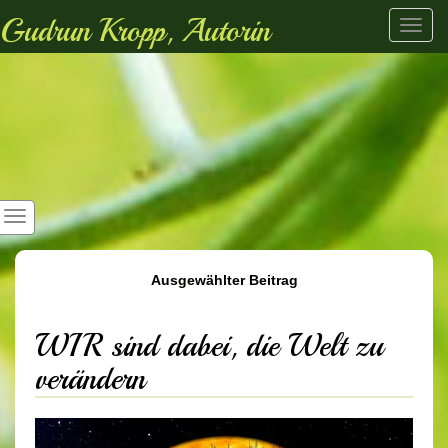
Gudrun Kropp, Autorin
Toggl
navig
Ausgewählter Beitrag
WIR sind dabei, die Welt zu
verändern