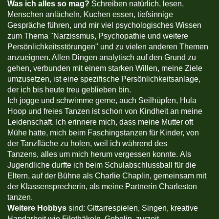
Was ich alles so mag?
Schreiben natürlich, lesen,
Menschen anlächeln, Kuchen essen, tiefsinnige
Gespräche führen, und mir viel psychologisches Wissen
zum Thema "Narzissmus, Psychopathie und weitere
Persönlichkeitsstörungen" und zu vielen anderen Themen
anzueignen. Allen Dingen analytisch auf den Grund zu
gehen, verbunden mit einem starken Willen, meine Ziele
umzusetzen, ist eine spezifische Persönlichkeitsanlage,
der ich bis heute treu geblieben bin.
Ich jogge und schwimme gerne, auch Seilhüpfen, Hula
Hoop und freies Tanzen ist schon von Kindheit an meine
Leidenschaft. Ich erinnere mich, dass meine Mutter oft
Mühe hatte, mich beim Faschingstanzen für Kinder, von
der Tanzfläche zu holen, weil ich während des
Tanzens, alles um mich herum vergessen konnte. Als
Jugendliche durfte ich beim Schulabschlussball für die
Eltern, auf der Bühne als Charlie Chaplin, gemeinsam mit
der Klassensprecherin, als meine Partnerin Charleston
tanzen.
Weitere Hobbys
sind: Gittarrespielen, Singen, kreative
Handarbeit wie Filethäkeln, Gobelin, zurzeit