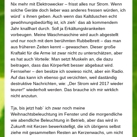
Nix mehr mit Elektrowecker – frisst alles nur Strom. Wenn
solche Geräte doch lieber was anderes fressen würden, ich
würd` s ihnen geben. Auch wenn das Kaltduschen echt
gewöhnungsbedürftig ist, ich zieh´ das ab kommendem
Jahr knallhart durch. Soll ja Erkältungskrankeiten
vorbeugen. Meine Waschmaschine wird auch abgestellt
und nur noch mit dem berühmten Rubbelbrett – das man
aus früheren Zeiten kennt – gewaschen. Dieser große
Kraftakt für die Arme ist zwar nicht zu unterschätzen, aber
es hat auch Vorteile: Man setzt Muskeln an, die dazu
beitragen, dass das Körperfett besser abgebaut wird.
Fernseher – den besitze ich sowieso nicht, aber ein Radio.
Auf das kann ich ebenso gut verzichten, weil daständig
destruktive Nachrichten, wie: „Der Strom wird 2017 wieder
teurer!“ wiederholt werden. Das brauche ich mir wirklich
nicht anzutun.
Tja, bis jetzt hab` ich zwar noch meine
Weihnachtsbeleuchtung im Fenster und die morgendliche
wie abendliche Beleuchtung in Betrieb, aber das wird in
Zukunft mit Kerzen bewerkstelligt, die ich übrigens selbst
ziehe mit gesammelten Resten an Kerzenwachs, um nicht