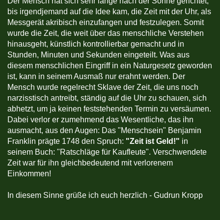
Der Mensch hat sich sehr lange nach der Sonne gerichtet,
bis irgendjemand auf die Idee kam, die Zeit mit der Uhr, als
Messgerät akribisch einzufangen und festzulegen. Somit
wurde die Zeit, die weit über das menschliche Verstehen
hinausgeht, künstlich kontrollierbar gemacht und in
Stunden, Minuten und Sekunden eingeteilt. Was aus
diesem menschlichen Eingriff in ein Naturgesetz geworden
ist, kann in seinem Ausmaß nur erahnt werden. Der
Mensch wurde regelrecht Sklave der Zeit, die uns noch
narzisstisch antreibt, ständig auf die Uhr zu schauen, sich
abhetzt, um ja keinen feststehenden Termin zu versäumen.
Dabei verlor er zumehmend das Wesentliche, das ihn
ausmacht, aus den Augen: Das "Menschsein" Benjamin
Franklin prägte 1748 den Spruch:
"Zeit ist Geld!"
in
seinem Buch: "Ratschläge für Kaufleute". Verschwendete
Zeit war für ihn gleichbedeutend mit verlorenem
Einkommen!
In diesem Sinne grüße ich euch herzlich - Gudrun Kropp