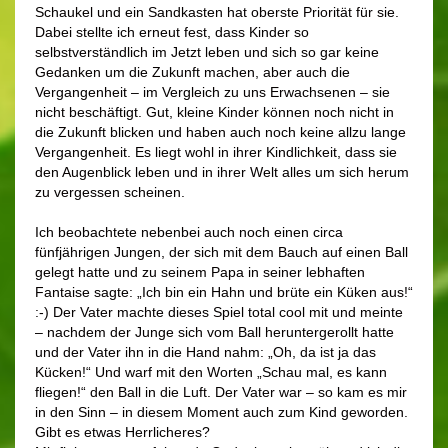
Schaukel und ein Sandkasten hat oberste Priorität für sie.
Dabei stellte ich erneut fest, dass Kinder so
selbstverständlich im Jetzt leben und sich so gar keine
Gedanken um die Zukunft machen, aber auch die
Vergangenheit – im Vergleich zu uns Erwachsenen – sie
nicht beschäftigt. Gut, kleine Kinder können noch nicht in
die Zukunft blicken und haben auch noch keine allzu lange
Vergangenheit. Es liegt wohl in ihrer Kindlichkeit, dass sie
den Augenblick leben und in ihrer Welt alles um sich herum
zu vergessen scheinen.
Ich beobachtete nebenbei auch noch einen circa
fünfjährigen Jungen, der sich mit dem Bauch auf einen Ball
gelegt hatte und zu seinem Papa in seiner lebhaften
Fantaise sagte: „Ich bin ein Hahn und brüte ein Küken aus!“
:-) Der Vater machte dieses Spiel total cool mit und meinte
– nachdem der Junge sich vom Ball heruntergerollt hatte
und der Vater ihn in die Hand nahm: „Oh, da ist ja das
Kücken!“ Und warf mit den Worten „Schau mal, es kann
fliegen!“ den Ball in die Luft. Der Vater war – so kam es mir
in den Sinn – in diesem Moment auch zum Kind geworden.
Gibt es etwas Herrlicheres?