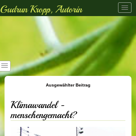
Gudrun Kropp, Autorin
Toggl
navig
Ausgewählter Beitrag
Klimawandel -
menschengemacht?