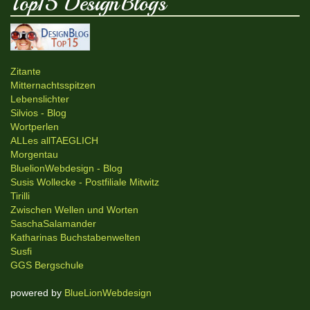
Top15 DesignBlogs
Zitante
Mitternachtsspitzen
Lebenslichter
Silvios - Blog
Wortperlen
ALLes allTAEGLICH
Morgentau
BluelionWebdesign - Blog
Susis Wollecke - Postfiliale Mitwitz
Tirilli
Zwischen Wellen und Worten
SaschaSalamander
Katharinas Buchstabenwelten
Susfi
GGS Bergschule
powered by
BlueLionWebdesign