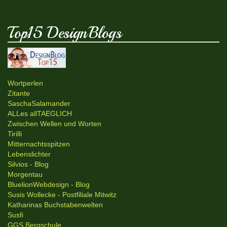
Top15 DesignBlogs
Wortperlen
Zitante
SaschaSalamander
ALLes allTAEGLICH
Zwischen Wellen und Worten
Tirilli
Mitternachtsspitzen
Lebenslichter
Silvios - Blog
Morgentau
BluelionWebdesign - Blog
Susis Wollecke - Postfiliale Mitwitz
Katharinas Buchstabenwelten
Susfi
GGS Bergschule