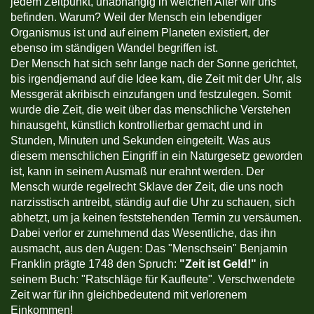
jedem Zeitpunkt, unabhängig in welchen Alter wir uns
befinden. Warum? Weil der Mensch ein lebendiger
Organismus ist und auf einem Planeten existiert, der
ebenso im ständigen Wandel begriffen ist.
Der Mensch hat sich sehr lange nach der Sonne gerichtet,
bis irgendjemand auf die Idee kam, die Zeit mit der Uhr, als
Messgerät akribisch einzufangen und festzulegen. Somit
wurde die Zeit, die weit über das menschliche Verstehen
hinausgeht, künstlich kontrollierbar gemacht und in
Stunden, Minuten und Sekunden eingeteilt. Was aus
diesem menschlichen Eingriff in ein Naturgesetz geworden
ist, kann in seinem Ausmaß nur erahnt werden. Der
Mensch wurde regelrecht Sklave der Zeit, die uns noch
narzisstisch antreibt, ständig auf die Uhr zu schauen, sich
abhetzt, um ja keinen feststehenden Termin zu versäumen.
Dabei verlor er zumehmend das Wesentliche, das ihn
ausmacht, aus den Augen: Das "Menschsein" Benjamin
Franklin prägte 1748 den Spruch:
"Zeit ist Geld!"
in
seinem Buch: "Ratschläge für Kaufleute". Verschwendete
Zeit war für ihn gleichbedeutend mit verlorenem
Einkommen!