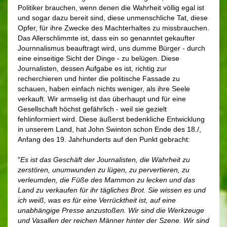
Politiker brauchen, wenn denen die Wahrheit völlig egal ist
und sogar dazu bereit sind, diese unmenschliche Tat, diese
Opfer, für ihre Zwecke des Machterhaltes zu missbrauchen.
Das Allerschlimmte ist, dass ein so genanntet gekaufter
Journnalismus beauftragt wird, uns dumme Bürger - durch
eine einseitige Sicht der Dinge - zu belügen. Diese
Journalisten, dessen Aufgabe es ist, richtig zur
recherchieren und hinter die politische Fassade zu
schauen, haben einfach nichts weniger, als ihre Seele
verkauft. Wir armselig ist das überhaupt und für eine
Gesellschaft höchst gefährlich - weil sie gezielt
fehlinformiert wird. Diese äußerst bedenkliche Entwicklung
in unserem Land, hat John Swinton schon Ende des 18./,
Anfang des 19. Jahrhunderts auf den Punkt gebracht:
"
Es ist das Geschäft der Journalisten, die Wahrheit zu
zerstören, unumwunden zu lügen, zu pervertieren, zu
verleumden, die Füße des Mammon zu lecken und das
Land zu verkaufen für ihr tägliches Brot. Sie wissen es und
ich weiß, was es für eine Verrücktheit ist, auf eine
unabhängige Presse anzustoßen. Wir sind die Werkzeuge
und Vasallen der reichen Männer hinter der Szene. Wir sind