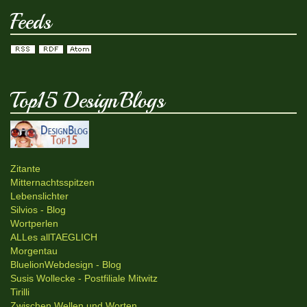
Feeds
Top15 DesignBlogs
Zitante
Mitternachtsspitzen
Lebenslichter
Silvios - Blog
Wortperlen
ALLes allTAEGLICH
Morgentau
BluelionWebdesign - Blog
Susis Wollecke - Postfiliale Mitwitz
Tirilli
Zwischen Wellen und Worten