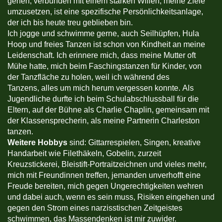
gehen, verbunden mit einem starken Willen, meine Ziele
umzusetzen, ist eine spezifische Persönlichkeitsanlage,
der ich bis heute treu geblieben bin.
Ich jogge und schwimme gerne, auch Seilhüpfen, Hula
Hoop und freies Tanzen ist schon von Kindheit an meine
Leidenschaft. Ich erinnere mich, dass meine Mutter oft
Mühe hatte, mich beim Faschingstanzen für Kinder, von
der Tanzfläche zu holen, weil ich während des
Tanzens, alles um mich herum vergessen konnte. Als
Jugendliche durfte ich beim Schulabschlussball für die
Eltern, auf der Bühne als Charlie Chaplin, gemeinsam mit
der Klassensprecherin, als meine Partnerin Charleston
tanzen.
Weitere Hobbys
sind: Gittarrespielen, Singen, kreative
Handarbeit wie Filethäkeln, Gobelin, zurzeit
Kreuzstickerei, Bleistift-Portraitzeichnen und vieles mehr,
mich mit Freundinnen treffen, jemanden unverhofft eine
Freude bereiten, mich gegen Ungerechtigkeiten wehren
und dabei auch, wenn es sein muss, Risiken eingehen und
gegen den Strom eines narzisstischen Zeitgeistes
schwimmen, das Massendenken ist mir zuwider.