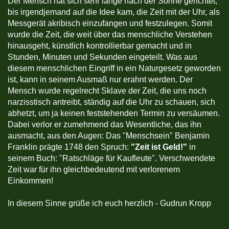
Der Mensch hat sich sehr lange nach der Sonne gerichtet,
bis irgendjemand auf die Idee kam, die Zeit mit der Uhr, als
Messgerät akribisch einzufangen und festzulegen. Somit
wurde die Zeit, die weit über das menschliche Verstehen
hinausgeht, künstlich kontrollierbar gemacht und in
Stunden, Minuten und Sekunden eingeteilt. Was aus
diesem menschlichen Eingriff in ein Naturgesetz geworden
ist, kann in seinem Ausmaß nur erahnt werden. Der
Mensch wurde regelrecht Sklave der Zeit, die uns noch
narzisstisch antreibt, ständig auf die Uhr zu schauen, sich
abhetzt, um ja keinen feststehenden Termin zu versäumen.
Dabei verlor er zumehmend das Wesentliche, das ihn
ausmacht, aus den Augen: Das "Menschsein" Benjamin
Franklin prägte 1748 den Spruch:
"Zeit ist Geld!"
in
seinem Buch: "Ratschläge für Kaufleute". Verschwendete
Zeit war für ihn gleichbedeutend mit verlorenem
Einkommen!
In diesem Sinne grüße ich euch herzlich - Gudrun Kropp