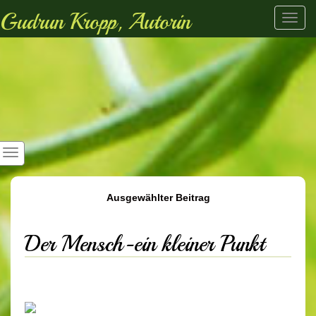
Gudrun Kropp, Autorin
Toggl
navig
Ausgewählter Beitrag
Der Mensch-ein kleiner Punkt