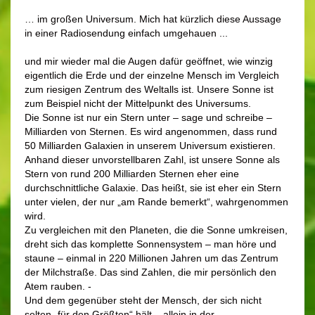
… im großen Universum. Mich hat kürzlich diese Aussage
in einer Radiosendung einfach umgehauen ...
und mir wieder mal die Augen dafür geöffnet, wie winzig
eigentlich die Erde und der einzelne Mensch im Vergleich
zum riesigen Zentrum des Weltalls ist. Unsere Sonne ist
zum Beispiel nicht der Mittelpunkt des Universums.
Die Sonne ist nur ein Stern unter – sage und schreibe –
Milliarden von Sternen. Es wird angenommen, dass rund
50 Milliarden Galaxien in unserem Universum existieren.
Anhand dieser unvorstellbaren Zahl, ist unsere Sonne als
Stern von rund 200 Milliarden Sternen eher eine
durchschnittliche Galaxie. Das heißt, sie ist eher ein Stern
unter vielen, der nur „am Rande bemerkt“, wahrgenommen
wird.
Zu vergleichen mit den Planeten, die die Sonne umkreisen,
dreht sich das komplette Sonnensystem – man höre und
staune – einmal in 220 Millionen Jahren um das Zentrum
der Milchstraße. Das sind Zahlen, die mir persönlich den
Atem rauben. -
Und dem gegenüber steht der Mensch, der sich nicht
selten „für den Größten“ hält – allein in der