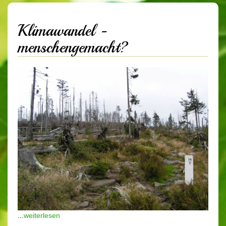
Klimawandel -
menschengemacht?
...
weiterlesen