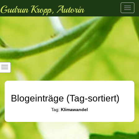
Gudrun Kropp, Autorin
Toggl
navig
Blogeinträge (Tag-sortiert)
Tag:
Klimawandel