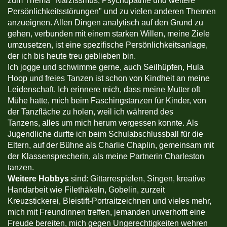
zum Thema "Narzissmus, Psychopathie und weitere
Persönlichkeitsstörungen" und zu vielen anderen Themen
anzueignen. Allen Dingen analytisch auf den Grund zu
gehen, verbunden mit einem starken Willen, meine Ziele
umzusetzen, ist eine spezifische Persönlichkeitsanlage,
der ich bis heute treu geblieben bin.
Ich jogge und schwimme gerne, auch Seilhüpfen, Hula
Hoop und freies Tanzen ist schon von Kindheit an meine
Leidenschaft. Ich erinnere mich, dass meine Mutter oft
Mühe hatte, mich beim Faschingstanzen für Kinder, von
der Tanzfläche zu holen, weil ich während des
Tanzens, alles um mich herum vergessen konnte. Als
Jugendliche durfte ich beim Schulabschlussball für die
Eltern, auf der Bühne als Charlie Chaplin, gemeinsam mit
der Klassensprecherin, als meine Partnerin Charleston
tanzen.
Weitere Hobbys
sind: Gittarrespielen, Singen, kreative
Handarbeit wie Filethäkeln, Gobelin, zurzeit
Kreuzstickerei, Bleistift-Portraitzeichnen und vieles mehr,
mich mit Freundinnen treffen, jemanden unverhofft eine
Freude bereiten, mich gegen Ungerechtigkeiten wehren