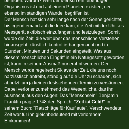
befinden. Warum? Weil der Mensch ein lebendiger
Organismus ist und auf einem Planeten existiert, der
ebenso im ständigen Wandel begriffen ist.
Der Mensch hat sich sehr lange nach der Sonne gerichtet,
bis irgendjemand auf die Idee kam, die Zeit mit der Uhr, als
Messgerät akribisch einzufangen und festzulegen. Somit
wurde die Zeit, die weit über das menschliche Verstehen
hinausgeht, künstlich kontrollierbar gemacht und in
Stunden, Minuten und Sekunden eingeteilt. Was aus
diesem menschlichen Eingriff in ein Naturgesetz geworden
ist, kann in seinem Ausmaß nur erahnt werden. Der
Mensch wurde regelrecht Sklave der Zeit, die uns noch
narzisstisch antreibt, ständig auf die Uhr zu schauen, sich
abhetzt, um ja keinen feststehenden Termin zu versäumen.
Dabei verlor er zumehmend das Wesentliche, das ihn
ausmacht, aus den Augen: Das "Menschsein" Benjamin
Franklin prägte 1748 den Spruch:
"Zeit ist Geld!"
in
seinem Buch: "Ratschläge für Kaufleute". Verschwendete
Zeit war für ihn gleichbedeutend mit verlorenem
Einkommen!