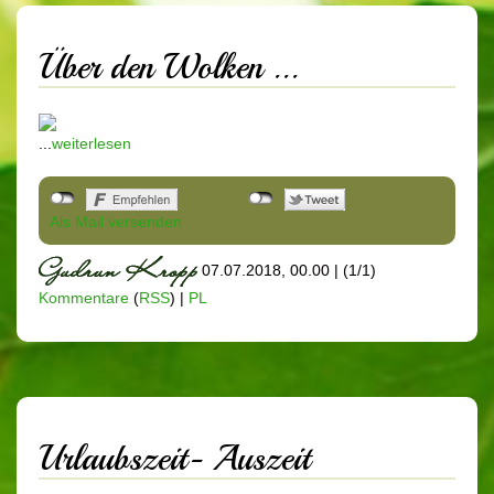
Über den Wolken ...
...
weiterlesen
Als Mail versenden
07.07.2018, 00.00
|
(1/1)
Kommentare
(
RSS
) |
PL
Urlaubszeit- Auszeit