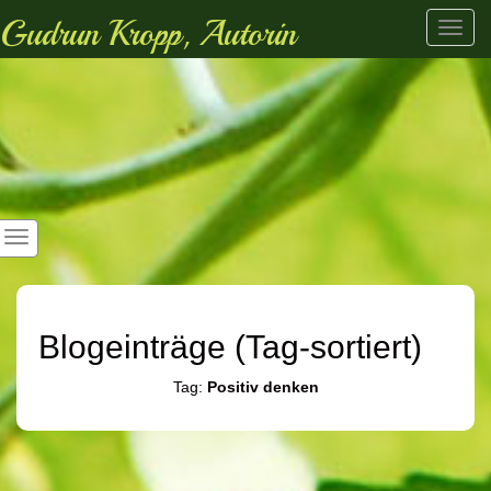
Gudrun Kropp, Autorin
Toggl
navig
Blogeinträge (Tag-sortiert)
Tag:
Positiv denken