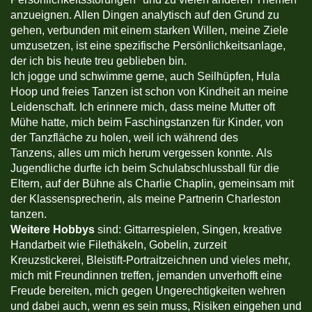
anzueignen. Allen Dingen analytisch auf den Grund zu
gehen, verbunden mit einem starken Willen, meine Ziele
umzusetzen, ist eine spezifische Persönlichkeitsanlage,
der ich bis heute treu geblieben bin.
Ich jogge und schwimme gerne, auch Seilhüpfen, Hula
Hoop und freies Tanzen ist schon von Kindheit an meine
Leidenschaft. Ich erinnere mich, dass meine Mutter oft
Mühe hatte, mich beim Faschingstanzen für Kinder, von
der Tanzfläche zu holen, weil ich während des
Tanzens, alles um mich herum vergessen konnte. Als
Jugendliche durfte ich beim Schulabschlussball für die
Eltern, auf der Bühne als Charlie Chaplin, gemeinsam mit
der Klassensprecherin, als meine Partnerin Charleston
tanzen.
Weitere Hobbys
sind: Gittarrespielen, Singen, kreative
Handarbeit wie Filethäkeln, Gobelin, zurzeit
Kreuzstickerei, Bleistift-Portraitzeichnen und vieles mehr,
mich mit Freundinnen treffen, jemanden unverhofft eine
Freude bereiten, mich gegen Ungerechtigkeiten wehren
und dabei auch, wenn es sein muss, Risiken eingehen und