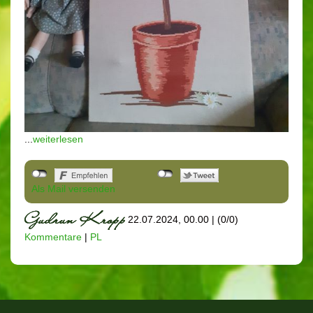
...
weiterlesen
Als Mail versenden
22.07.2024, 00.00
|
(0/0)
Kommentare
|
PL