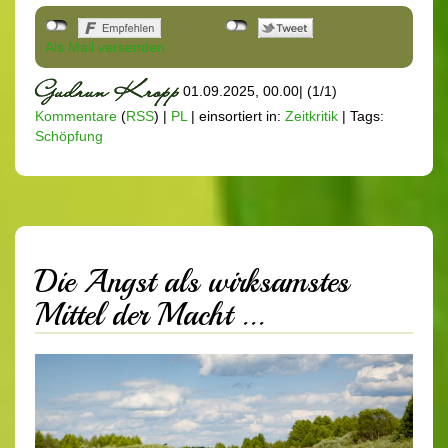
Als Mail versenden
01.09.2025, 00.00
|
(1/1)
Kommentare
(
RSS
) |
PL
|
einsortiert in:
Zeitkritik
|
Tags:
Schöpfung
Die Angst als wirksamstes
Mittel der Macht ...