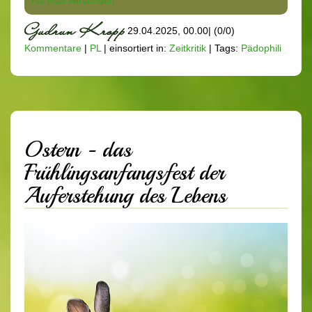
Als Mail versenden
29.04.2025, 00.00
|
(0/0)
Kommentare
|
PL
|
einsortiert in:
Zeitkritik
|
Tags:
Pädophili
Ostern - das
Frühlingsanfangsfest der
Auferstehung des Lebens