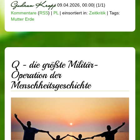
09.04.2026, 00.00
|
(1/1)
Kommentare
(
RSS
) |
PL
|
einsortiert in:
Zeitkritik
|
Tags:
Mutter Erde
Q - die größte Militär-
Operation der
Menschheitsgeschichte