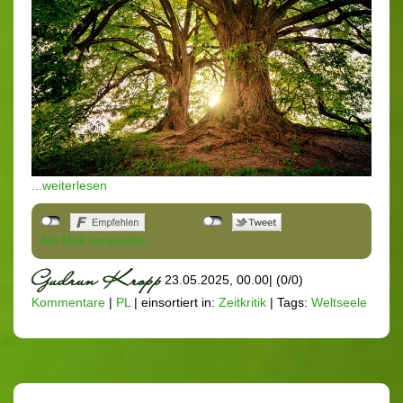
...weiterlesen
Als Mail versenden
23.05.2025, 00.00
|
(0/0)
Kommentare
|
PL
|
einsortiert in:
Zeitkritik
|
Tags:
Weltseele