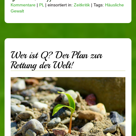
Kommentare
|
PL
|
einsortiert in:
Zeitkritik
|
Tags:
Häusliche
Gewalt
Wer ist Q? Der Plan zur
Rettung der Welt!