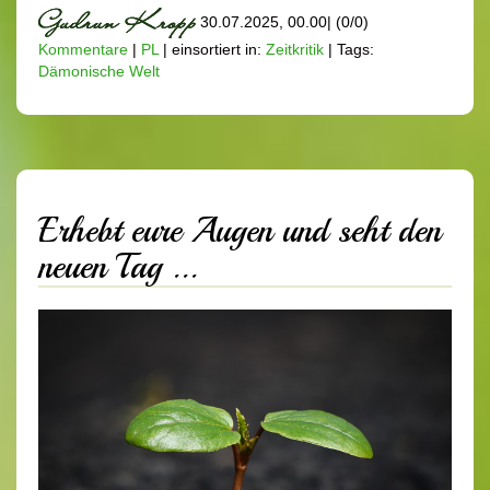
30.07.2025, 00.00
|
(0/0)
Kommentare
|
PL
|
einsortiert in:
Zeitkritik
|
Tags:
Dämonische Welt
Erhebt eure Augen und seht den
neuen Tag ...