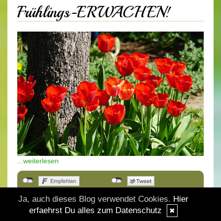
Frühlings-ERWACHEN!
...weiterlesen
Als Mail versenden
Ja, auch dieses Blog verwendet Cookies.
Hier
erfaehrst Du alles zum Datenschutz
✖
25.03.2025, 00.00
|
(0/0)