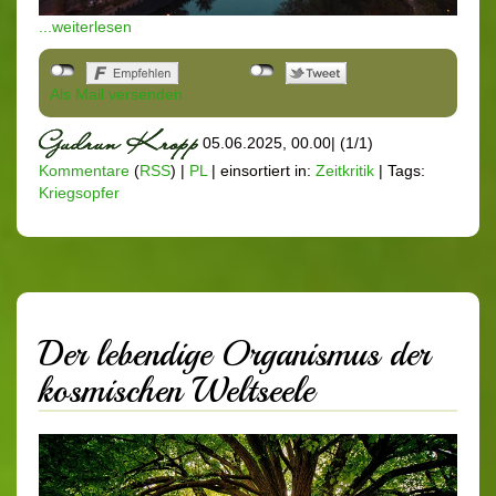
...weiterlesen
Als Mail versenden
05.06.2025, 00.00
|
(1/1)
Kommentare
(
RSS
) |
PL
|
einsortiert in:
Zeitkritik
|
Tags:
Kriegsopfer
Der lebendige Organismus der
kosmischen Weltseele