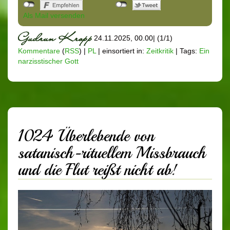
Als Mail versenden
24.11.2025, 00.00
|
(1/1)
Kommentare
(
RSS
) |
PL
|
einsortiert in:
Zeitkritik
|
Tags:
Ein
narzisstischer Gott
1024 Überlebende von
satanisch-rituellem Missbrauch
und die Flut reißt nicht ab!