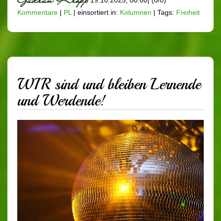
Kommentare
|
PL
|
einsortiert in:
Kolumnen
|
Tags:
Freiheit
WIR sind und bleiben Lernende
und Werdende!