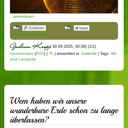
...weiterlesen
Als Mail versenden
30.09.2025, 00.00
|
(1/1)
Kommentare
(
RSS
) |
PL
|
einsortiert in:
Zeitkritik
|
Tags:
Wir
sind Lernende
Wem haben wir unsere
wunderbare Erde schon zu lange
überlassen?