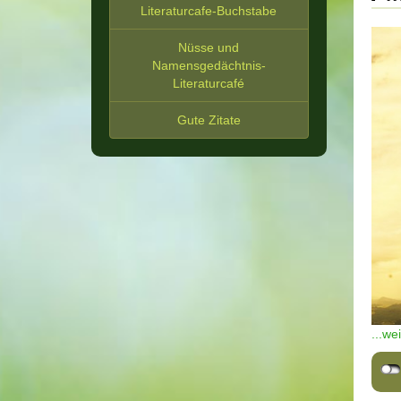
Literaturcafe-Buchstabe
Nüsse und
Namensgedächtnis-
Literaturcafé
Gute Zitate
...we