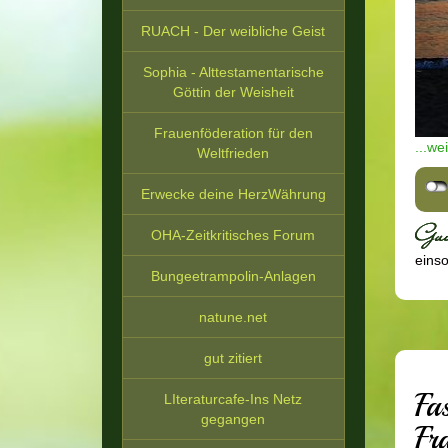
RUACH - Der weibliche Geist
Sophia - Alttestamentarische
Göttin der Weisheit
Frauenföderation für den
...we
Weltfrieden
Erwecke deine HerzWährung
OHA-Zeitkritisches Forum
einsor
Bungeetrampolin-Anlagen
natune.net
gut zitiert
Fa
LIteraturcafe-Ins Netz
gegangen
Fr