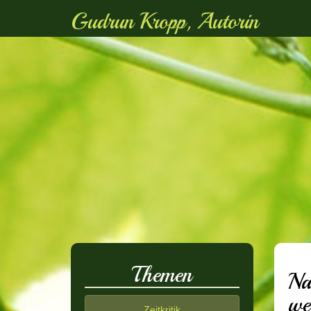
Gudrun Kropp, Autorin
Themen
Na
we
Zeitkritik