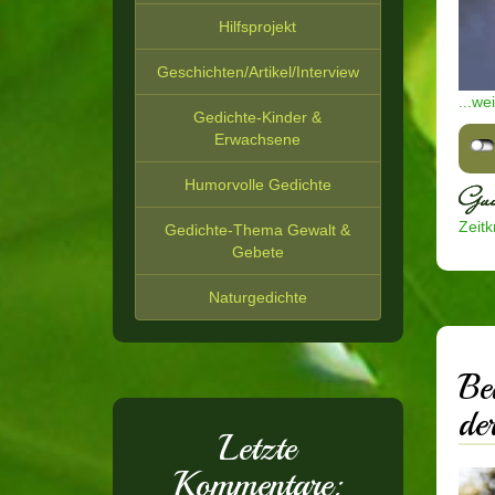
Hilfsprojekt
Geschichten/Artikel/Interview
...we
Gedichte-Kinder &
Erwachsene
Humorvolle Gedichte
Zeitkr
Gedichte-Thema Gewalt &
Gebete
Naturgedichte
Be
de
Letzte
Kommentare: