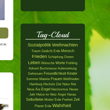
Tag-Cloud
rt in:
Sozialpolitik
Weihnachten
Mensch
Traum
Gedicht
Erde
Frieden
Schöpfung
Ostern
Leben
Worte
Wünsche
Frühling
Advent
Buchmesse
Auferstehung
Freundlichkeit
Kinder
Gehorsam
Frauen
Sommer
Materie
Weltfrieden
Hamburg
Höchste Zeit
Natur
Mai
Engel
Neue Ära
Narzissmus
Neues
Jahr
Hetze im Netz
Angst
Hanau
Selbstliebe
Zeit
Mutter Erde
Freiheit
Wahrheit
Planet Erde