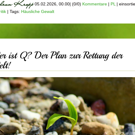
05.02.2026, 00.00
|
(0/0)
Kommentare
|
PL
|
einsortie
itik
|
Tags:
Häusliche Gewalt
r ist Q? Der Plan zur Rettung der
lt!