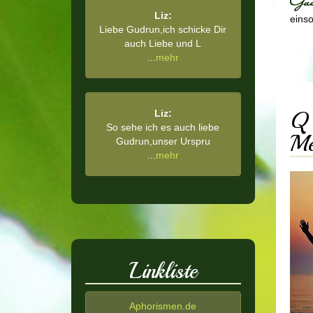
Liz:
einsor
Liebe Gudrun,ich schicke Dir
auch Liebe und L
...
mehr
Q 
Liz:
So sehe ich es auch liebe
Me
Gudrun,unser Urspru
...
mehr
Linkliste
Aphorismen.de