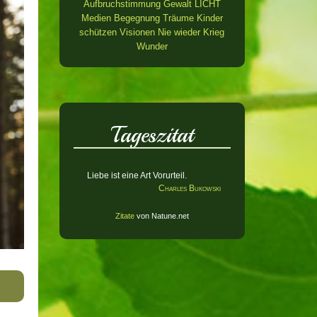
Aufbruchstimmung
Gewalt
LICHT
Medien
Begegnung
Träume
Kinder
schützen
Visionen
Nie wieder Krieg
Wunder
Tageszitat
Liebe ist eine Art Vorurteil.
Charles Bukowski
Zitate
von Natune.net