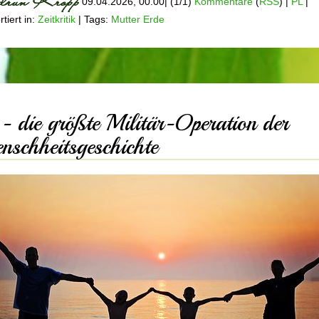
09.04.2026, 00.00
|
(1/1)
Kommentare
(
RSS
) |
PL
|
tiert in:
Zeitkritik
|
Tags:
Mutter Erde
- die größte Militär-Operation der
nschheitsgeschichte