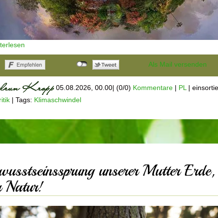
iterlesen
Als Mail versenden
05.08.2026, 00.00
|
(0/0)
Kommentare
|
PL
|
einsortie
itik
|
Tags:
Klimaschwindel
wusstseinssprung unserer Mutter Erde,
r Natur!