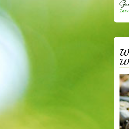
Zeitkr
We
We