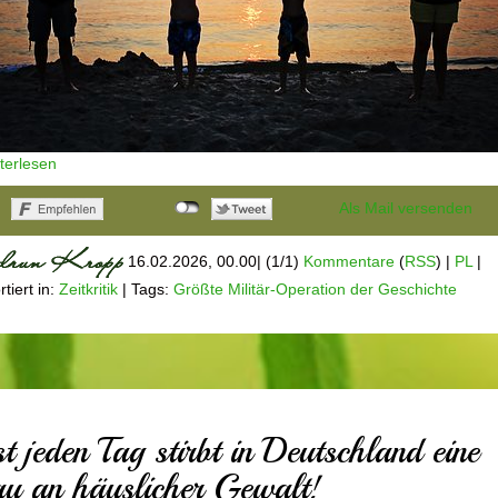
iterlesen
Als Mail versenden
16.02.2026, 00.00
|
(1/1)
Kommentare
(
RSS
) |
PL
|
tiert in:
Zeitkritik
|
Tags:
Größte Militär-Operation der Geschichte
st jeden Tag stirbt in Deutschland eine
au an häuslicher Gewalt!