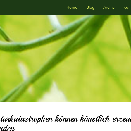
Home
Blog
Archiv
Kon
turkatastrophen können künstlich erzeu
rden