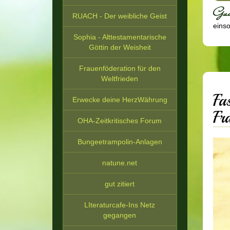
RUACH - Der weibliche Geist
einsor
Sophia - Alttestamentarische
Göttin der Weisheit
Frauenföderation für den
Weltfrieden
Fa
Erwecke deine HerzWährung
Fr
OHA-Zeitkritisches Forum
Bungeetrampolin-Anlagen
natune.net
gut zitiert
LIteraturcafe-Ins Netz
gegangen