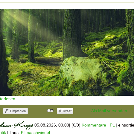
iterlesen
Als Mail versenden
05.08.2026, 00.00
|
(0/0)
Kommentare
|
PL
|
einsortie
itik
|
Tags:
Klimaschwindel