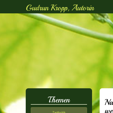
Gudrun Kropp, Autorin
Themen
Na
we
Zeitkritik