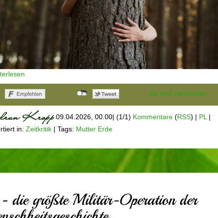
iterlesen
Als Mail versenden
09.04.2026, 00.00
|
(1/1)
Kommentare
(
RSS
) |
PL
|
tiert in:
Zeitkritik
|
Tags:
Mutter Erde
- die größte Militär-Operation der
nschheitsgeschichte