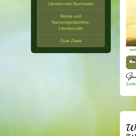
Literaturcafe-Buchstabe
Nüsse und
Namensgedächtnis-
Literaturcafé
Gute Zitate
...we
Zeitkr
We