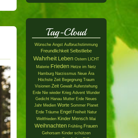
Tag-Cloud
Wünsche
Angst
Aufbruchstimmung
Freundlichkeit
Selbstliebe
Wahrheit
Leben
Ostern
LICHT
Frieden
Materie
Hetze im Netz
Hamburg
Narzissmus
Neue Ära
Höchste Zeit
Begegnung
Traum
Zeit
Visionen
Gewalt
Auferstehung
Erde
Nie wieder Krieg
Advent
Wunder
Gedicht
Hanau
Mutter Erde
Neues
Worte
Jahr
Medien
Sommer
Planet
Engel
Erde
Träume
Freiheit
Natur
Kinder
Mensch
Weltfrieden
Mai
Weihnachten
Frauen
Frühling
Gehorsam
Kinder schützen