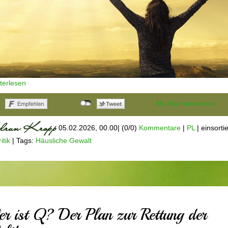
iterlesen
Als Mail versenden
05.02.2026, 00.00
|
(0/0)
Kommentare
|
PL
|
einsortie
itik
|
Tags:
Häusliche Gewalt
r ist Q? Der Plan zur Rettung der