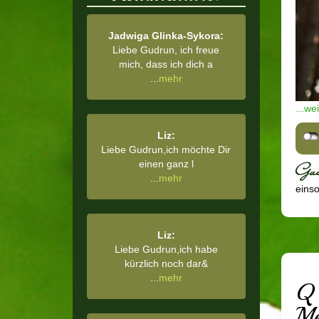
Jadwiga Glinka-Sykora:
Liebe Gudrun, ich freue
mich, dass ich dich a
...
mehr
...we
Liz:
Liebe Gudrun,ich möchte Dir
einen ganz l
...
mehr
einsor
Liz:
Liebe Gudrun,ich habe
kürzlich noch dar&
...
mehr
Q 
Me