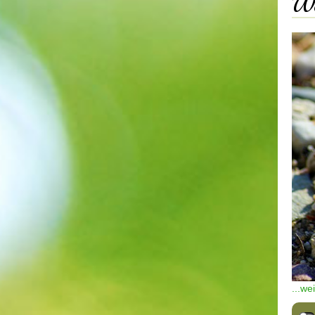
We
...we