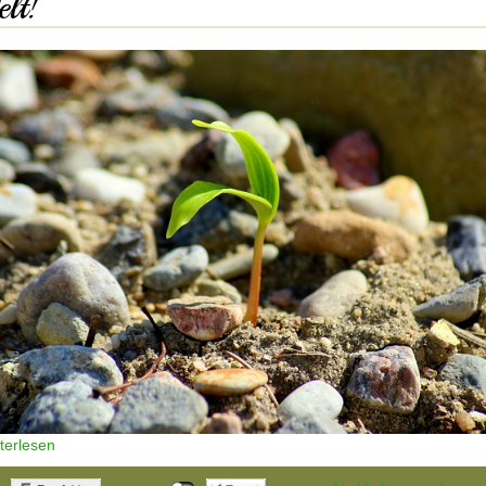
lt!
iterlesen