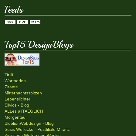
Feeds
Top15 DesignBlogs
Tirilli
Wortperlen
Zitante
Mitternachtsspitzen
Lebenslichter
Silvios - Blog
ALLes allTAEGLICH
Morgentau
BluelionWebdesign - Blog
Susis Wollecke - Postfiliale Mitwitz
Zwischen Wellen und Worten