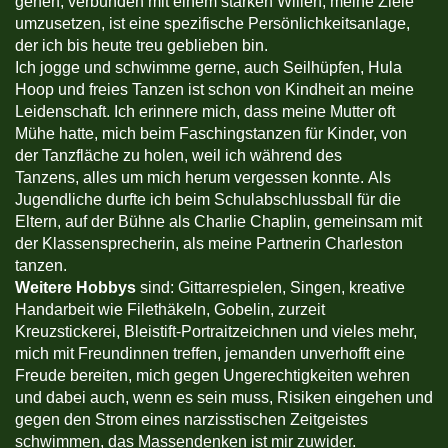
gehen, verbunden mit einem starken Willen, meine Ziele
umzusetzen, ist eine spezifische Persönlichkeitsanlage,
der ich bis heute treu geblieben bin.
Ich jogge und schwimme gerne, auch Seilhüpfen, Hula
Hoop und freies Tanzen ist schon von Kindheit an meine
Leidenschaft. Ich erinnere mich, dass meine Mutter oft
Mühe hatte, mich beim Faschingstanzen für Kinder, von
der Tanzfläche zu holen, weil ich während des
Tanzens, alles um mich herum vergessen konnte. Als
Jugendliche durfte ich beim Schulabschlussball für die
Eltern, auf der Bühne als Charlie Chaplin, gemeinsam mit
der Klassensprecherin, als meine Partnerin Charleston
tanzen.
Weitere Hobbys
sind: Gittarrespielen, Singen, kreative
Handarbeit wie Filethäkeln, Gobelin, zurzeit
Kreuzstickerei, Bleistift-Portraitzeichnen und vieles mehr,
mich mit Freundinnen treffen, jemanden unverhofft eine
Freude bereiten, mich gegen Ungerechtigkeiten wehren
und dabei auch, wenn es sein muss, Risiken eingehen und
gegen den Strom eines narzisstischen Zeitgeistes
schwimmen, das Massendenken ist mir zuwider.